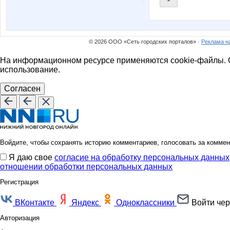
iOLE
ika
© 2026 ООО «Сеть городских порталов» ·
Реклама н
miss Kate
n@t@li_
На информационном ресурсе применяются cookie-файлы. О
использование.
Согласен
shrub2007
stauri
отличка
Юлия
Войдите, чтобы сохранять историю комментариев, голосовать за коммен
Я даю свое
согласие на обработку персональных данных
отношении обработки персональных данных
Регистрация
Ильяна
Киселё
ВКонтакте
Яндекс
Одноклассники
Войти чер
Авторизация