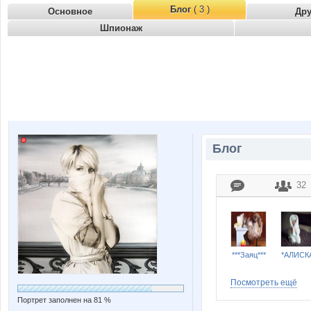
Блог
( 3 )
Основное
Др
Шпионаж
Блог
32
***Заяц***
*АЛИСК
Посмотреть ещё
Портрет заполнен на 81 %