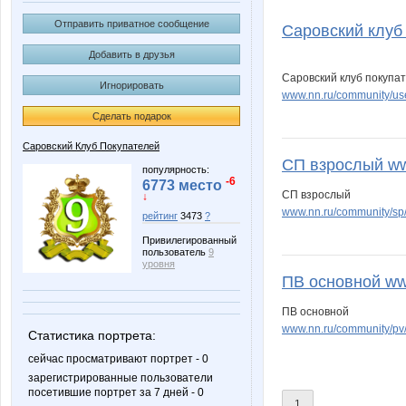
Edissa
Ek@t
Отправить приватное сообщение
Саровский клуб 
Добавить в друзья
Саровский клуб покупа
Игнорировать
Kre-olya
Lamie
www.nn.ru/community/use
Сделать подарок
Саровский Клуб Покупателей
СП взрослый www
NADA77-77
Nata30
популярность:
-6
6773 место
СП взрослый
↓
www.nn.ru/community/sp
рейтинг
3473
?
Привилегированный
Tsarevna
VerukS
пользователь
9
уровня
ПВ основной www
ПВ основной
www.nn.ru/community/pv
anusha21
cornflou
Статистика портрета:
сейчас просматривают портрет - 0
зарегистрированные пользователи
посетившие портрет за 7 дней - 0
1